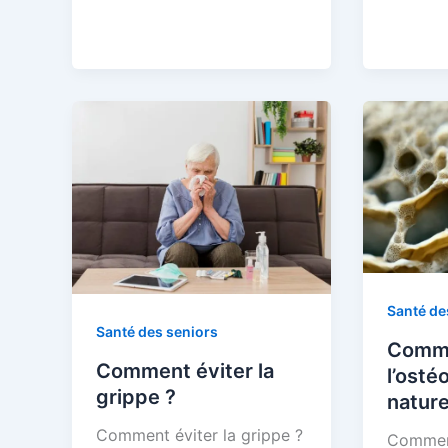
baies
spécific
de
des
goji
mutuell
retraite
pour
une
couvert
optimal
Santé de
Santé des seniors
Comme
Comment éviter la
l’osté
grippe ?
nature
Comment éviter la grippe ?
Commen