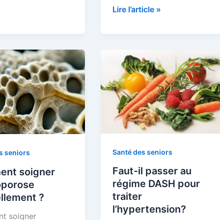
ités
Intérêt
Lire l’article »
de
es
la
Luminothérapie
pour
les
ure
seniors
e
Santé des seniors
s seniors
Faut-il passer au
nt soigner
régime DASH pour
oporose
traiter
llement ?
l’hypertension?
t soigner