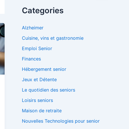
c
h
Categories
e
r
c
Alzheimer
h
e
Cuisine, vins et gastronomie
r
Emploi Senior
:
Finances
Hébergement senior
Jeux et Détente
Le quotidien des seniors
Loisirs seniors
Maison de retraite
Nouvelles Technologies pour senior