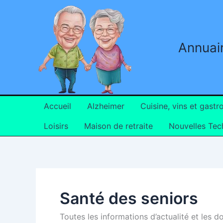
Aller
au
contenu
Annuair
Accueil
Alzheimer
Cuisine, vins et gast
Loisirs
Maison de retraite
Nouvelles Tec
Santé des seniors
Toutes les informations d’actualité et les d