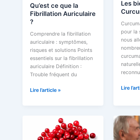
Les bi
Qu’est ce que la
Curc
Fibrillation Auriculaire
?
Curcuma
pour la 
Comprendre la fibrillation
nous all
auriculaire : symptômes,
nombreu
risques et solutions Points
curcuma
essentiels sur la fibrillation
naturel
auriculaire Définition :
reconnu
Trouble fréquent du
Les
Lire l’ar
Qu’est
Lire l’article »
bienfait
ce
du
que
Curcum
la
Fibrillation
Auriculaire
?