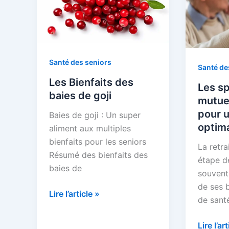
Santé des seniors
Santé de
Les Bienfaits des
Les sp
baies de goji
mutuel
pour 
Baies de goji : Un super
optim
aliment aux multiples
bienfaits pour les seniors
La retra
Résumé des bienfaits des
étape de
baies de
souvent
de ses 
Les
Lire l’article »
de santé
Bienfaits
des
Les
Lire l’ar