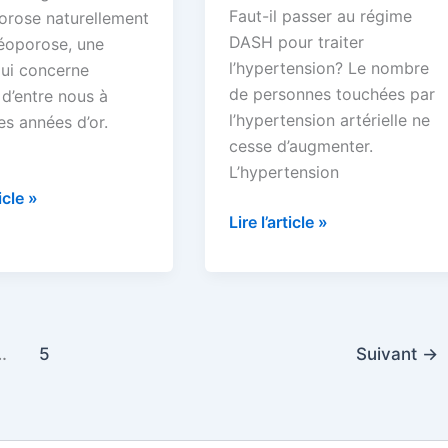
Faut-il passer au régime
porose naturellement
DASH pour traiter
éoporose, une
l’hypertension? Le nombre
qui concerne
de personnes touchées par
d’entre nous à
l’hypertension artérielle ne
es années d’or.
cesse d’augmenter.
L’hypertension
nt
ticle »
Faut-
Lire l’article »
il
porose
passer
lement
au
régime
DASH
…
5
Suivant
→
pour
traiter
l’hypertension?