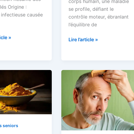
corps humain, une maladie
lés Origine :
se profile, défiant le
 infectieuse causée
contrôle moteur, ébranlant
l’équilibre de
ticle »
La
Lire l’article »
maladie
de
Parkinson
s seniors