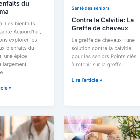
enfaits du
Santé des seniors
uma
Contre la Calvitie: La
: Les bienfaits
Greffe de cheveux
santé Aujourd’hui,
ons explorer les
La greffe de cheveux : une
x bienfaits du
solution contre la calvitie
, une épice
pour les seniors Points clés
le largement
à retenir sur la greffe
e
Contre
Lire l’article »
ticle »
la
s
Calvitie:
La
a
Greffe
de
cheveux