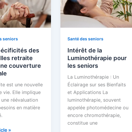
s seniors
Santé des seniors
écificités des
Intérêt de la
les retraite
Luminothérapie pour
une couverture
les seniors
ale
La Luminothérapie : Un
ite est une nouvelle
Éclairage sur ses Bienfaits
 vie. Elle implique
et Applications La
 une réévaluation
luminothérapie, souvent
besoins en matière
appelée photomédecine ou
.
encore chromothérapie,
constitue une
ticle »