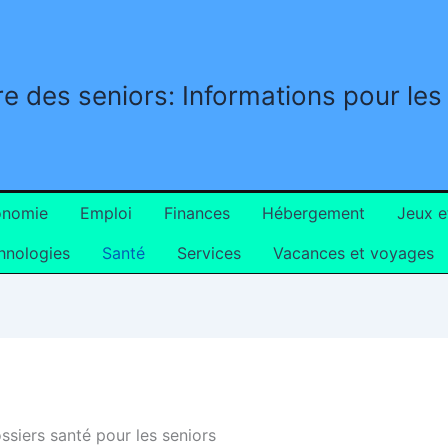
e des seniors: Informations pour les
ronomie
Emploi
Finances
Hébergement
Jeux e
hnologies
Santé
Services
Vacances et voyages
ossiers santé pour les seniors