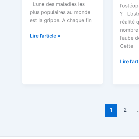
L’une des maladies les
l’ostéo
plus populaires au monde
? L’ost
est la grippe. A chaque fin
réalité 
nombre 
Comment
Lire l’article »
l’aube d
éviter
Cette
la
grippe
Comme
Lire l’ar
?
soigner
l’ostéo
naturel
?
1
2