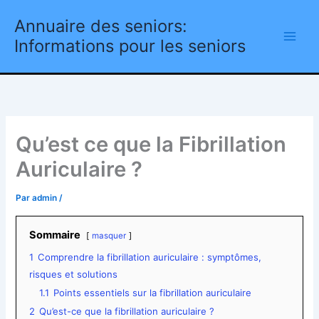
Aller
Annuaire des seniors:
au
contenu
Informations pour les seniors
Qu’est ce que la Fibrillation
Auriculaire ?
Par
admin
/
Sommaire
masquer
1
Comprendre la fibrillation auriculaire : symptômes,
risques et solutions
1.1
Points essentiels sur la fibrillation auriculaire
2
Qu’est-ce que la fibrillation auriculaire ?