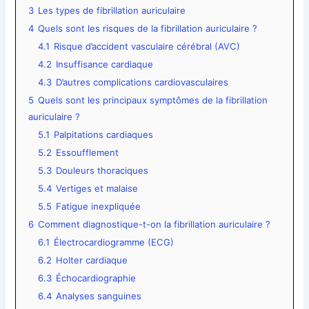
3
Les types de fibrillation auriculaire
4
Quels sont les risques de la fibrillation auriculaire ?
4.1
Risque d’accident vasculaire cérébral (AVC)
4.2
Insuffisance cardiaque
4.3
D’autres complications cardiovasculaires
5
Quels sont les principaux symptômes de la fibrillation
auriculaire ?
5.1
Palpitations cardiaques
5.2
Essoufflement
5.3
Douleurs thoraciques
5.4
Vertiges et malaise
5.5
Fatigue inexpliquée
6
Comment diagnostique-t-on la fibrillation auriculaire ?
6.1
Électrocardiogramme (ECG)
6.2
Holter cardiaque
6.3
Échocardiographie
6.4
Analyses sanguines