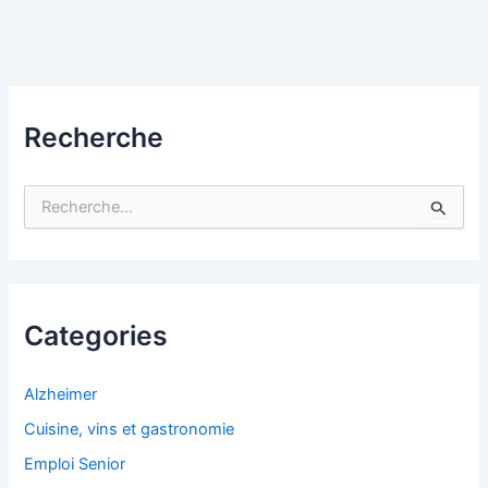
Recherche
R
e
c
h
e
r
c
Categories
h
e
r
Alzheimer
Cuisine, vins et gastronomie
:
Emploi Senior