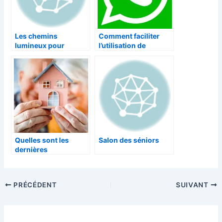
Les chemins
Comment faciliter
lumineux pour
l’utilisation de
seniors et personnes
Whatsapp pour les
âgées
seniors?
Quelles sont les
Salon des séniors
dernières
innovations pour le
maintien à domicile
des seniors?
PRÉCÉDENT
SUIVANT