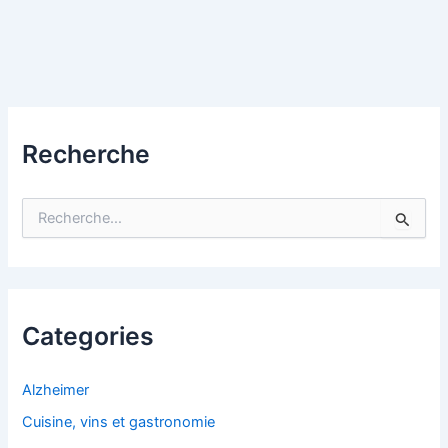
Recherche
R
e
c
h
e
r
c
Categories
h
e
r
Alzheimer
Cuisine, vins et gastronomie
: