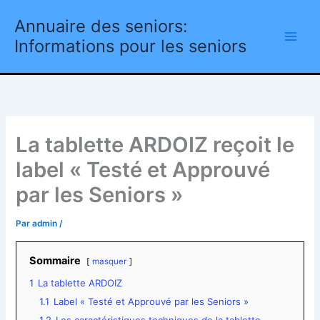
Aller
Annuaire des seniors:
au
contenu
Informations pour les seniors
La tablette ARDOIZ reçoit le
label « Testé et Approuvé
par les Seniors »
Par
admin
/
Sommaire
masquer
1
La tablette ARDOIZ
1.1
Label « Testé et Approuvé par les Seniors »