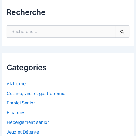
Recherche
R
e
c
h
e
r
c
Categories
h
e
r
Alzheimer
Cuisine, vins et gastronomie
:
Emploi Senior
Finances
Hébergement senior
Jeux et Détente