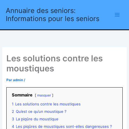
Aller
Annuaire des seniors:
au
contenu
Informations pour les seniors
Les solutions contre les
moustiques
Par
admin
/
Sommaire
masquer
1
Les solutions contre les moustiques
2
Qu’est ce qu’un moustique ?
3
La piqûre du moustique
4
Les piqûres de moustiques sont-elles dangereuses ?