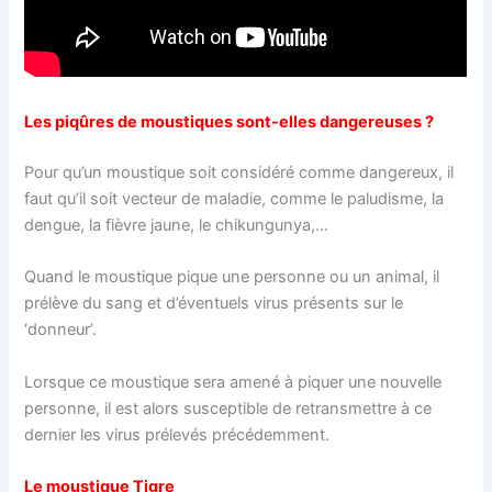
Les piqûres de moustiques sont-elles dangereuses ?
Pour qu’un moustique soit considéré comme dangereux, il
faut qu’il soit vecteur de maladie, comme le paludisme, la
dengue, la fièvre jaune, le chikungunya,…
Quand le moustique pique une personne ou un animal, il
prélève du sang et d’éventuels virus présents sur le
‘donneur’.
Lorsque ce moustique sera amené à piquer une nouvelle
personne, il est alors susceptible de retransmettre à ce
dernier les virus prélevés précédemment.
Le moustique Tigre