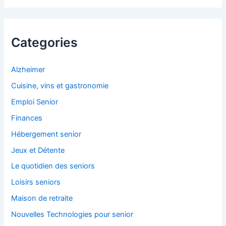
h
e
r
c
Categories
h
e
r
Alzheimer
Cuisine, vins et gastronomie
:
Emploi Senior
Finances
Hébergement senior
Jeux et Détente
Le quotidien des seniors
Loisirs seniors
Maison de retraite
Nouvelles Technologies pour senior