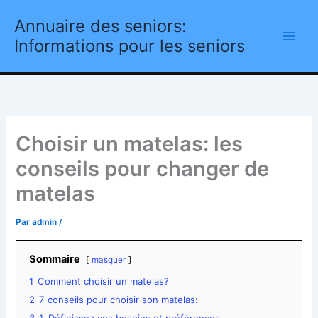
Aller
Annuaire des seniors:
au
contenu
Informations pour les seniors
Choisir un matelas: les
conseils pour changer de
matelas
Par
admin
/
Sommaire
masquer
1
Comment choisir un matelas?
2
7 conseils pour choisir son matelas: