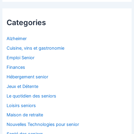
h
e
r
c
Categories
h
e
r
Alzheimer
Cuisine, vins et gastronomie
:
Emploi Senior
Finances
Hébergement senior
Jeux et Détente
Le quotidien des seniors
Loisirs seniors
Maison de retraite
Nouvelles Technologies pour senior