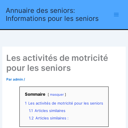
Aller
Annuaire des seniors:
au
contenu
Informations pour les seniors
Les activités de motricité
pour les seniors
Par
admin
/
Sommaire
masquer
1
Les activités de motricité pour les seniors
1.1
Articles similaires
1.2
Articles similaires :